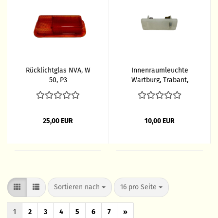
Rücklichtglas NVA, W
Innenraumleuchte
50, P3
Wartburg, Trabant,
Multicar, W 50
25,00 EUR
10,00 EUR
Sortieren nach
pro Seite
Sortieren nach
16 pro Seite
1
2
3
4
5
6
7
»