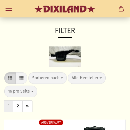
FILTER
Sortieren nach
pro Seite
Sortieren nach
Alle Hersteller
pro Seite
16 pro Seite
1
2
»
AUSVERKAUFT