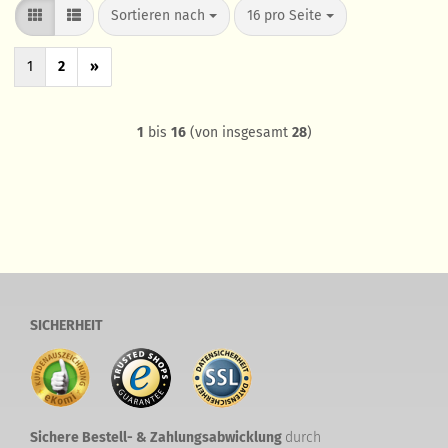
Sortieren nach
pro Seite
Sortieren nach
16 pro Seite
1
2
»
1
bis
16
(von insgesamt
28
)
SICHERHEIT
Sichere Bestell- & Zahlungsabwicklung
durch