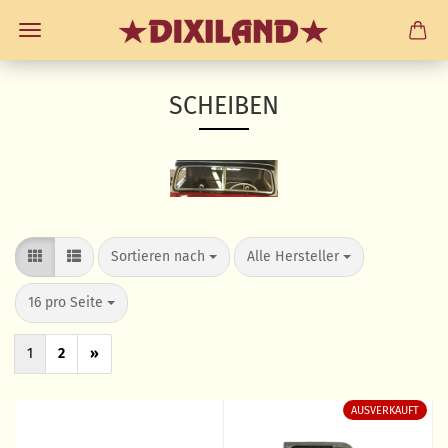
SCHEIBEN
Sortieren nach
pro Seite
Sortieren nach
Alle Hersteller
pro Seite
16 pro Seite
1
2
»
AUSVERKAUFT