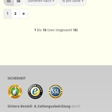
Sortieren nach
pro Seite
Sortieren nach
16 pro Seite
1
2
»
1
bis
16
(von insgesamt
18
)
SICHERHEIT
Sichere Bestell- & Zahlungsabwicklung
durch