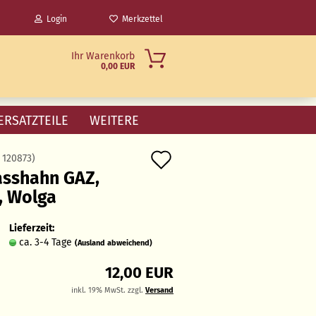
Login
Merkzettel
Ihr Warenkorb
0,00 EUR
ERSATZTEILE
WEITERE
Auf
:
120873
)
asshahn GAZ,
den
, Wolga
Merkzettel
Lieferzeit:
ca. 3-4 Tage
(Ausland abweichend)
12,00 EUR
inkl. 19% MwSt. zzgl.
Versand