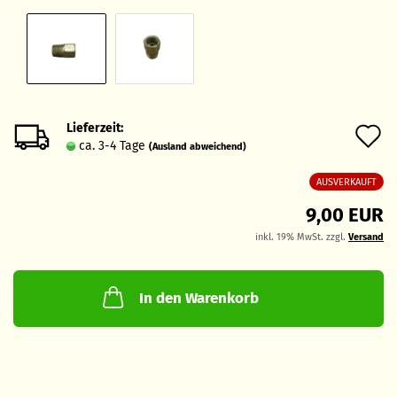
Lieferzeit:
A
ca. 3-4 Tage
(Ausland abweichend)
d
AUSVERKAUFT
M
9,00 EUR
inkl. 19% MwSt. zzgl.
Versand
In den Warenkorb