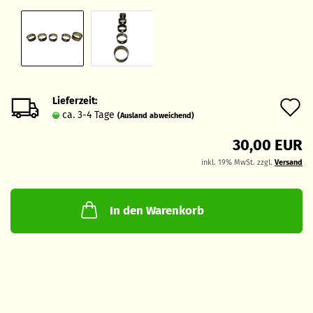
Lieferzeit:
A
ca. 3-4 Tage
(Ausland abweichend)
d
30,00 EUR
M
inkl. 19% MwSt. zzgl.
Versand
In den Warenkorb