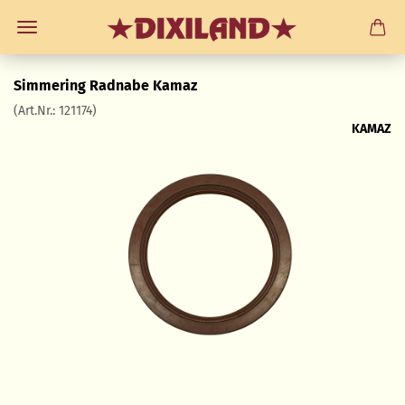
Simmering Radnabe Kamaz
(Art.Nr.:
121174
)
KAMAZ