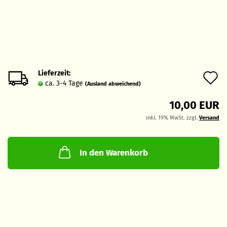
Lieferzeit:
A
ca. 3-4 Tage
(Ausland abweichend)
d
10,00 EUR
M
inkl. 19% MwSt. zzgl.
Versand
In den Warenkorb